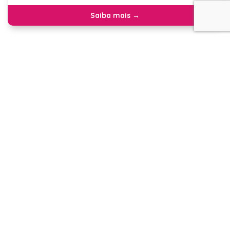
Saiba mais →
BOLO MOUSSE DE CHOCOLATE
Bolo de chocolate recheado e coberto com mousse
e raspas de chocolate ao leite.