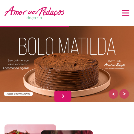
<
>
❯