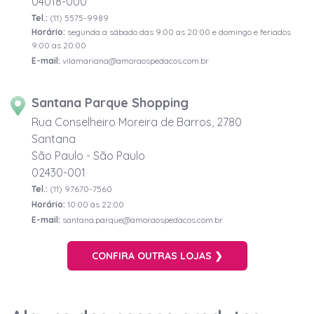
04018-000
Tel.:
(11) 5575-9989
Horário:
segunda a sábado das 9:00 as 20:00 e domingo e feriados
9:00 as 20:00
E-mail:
vilamariana@amoraospedacos.com.br
Santana Parque Shopping
Rua Conselheiro Moreira de Barros, 2780
Santana
São Paulo - São Paulo
02430-001
Tel.:
(11) 97670-7560
Horário:
10:00 às 22:00
E-mail:
santana.parque@amoraospedacos.com.br
CONFIRA OUTRAS LOJAS ❯