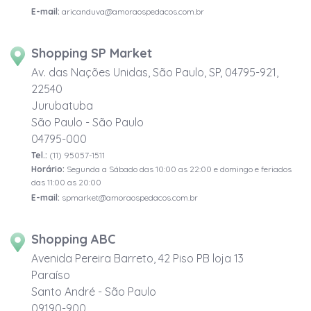
E-mail:
aricanduva@amoraospedacos.com.br
Shopping SP Market
Av. das Nações Unidas, São Paulo, SP, 04795-921,
22540
Jurubatuba
São Paulo - São Paulo
04795-000
Tel.:
(11) 95057-1511
Horário:
Segunda a Sábado das 10:00 as 22:00 e domingo e feriados
das 11:00 as 20:00
E-mail:
spmarket@amoraospedacos.com.br
Shopping ABC
Avenida Pereira Barreto, 42 Piso PB loja 13
Paraíso
Santo André - São Paulo
09190-900