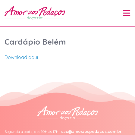
Cardápio Belém
Download aqui
Segunda a sexta, das 10h às 17h |
sac@amoraospedacos.com.br