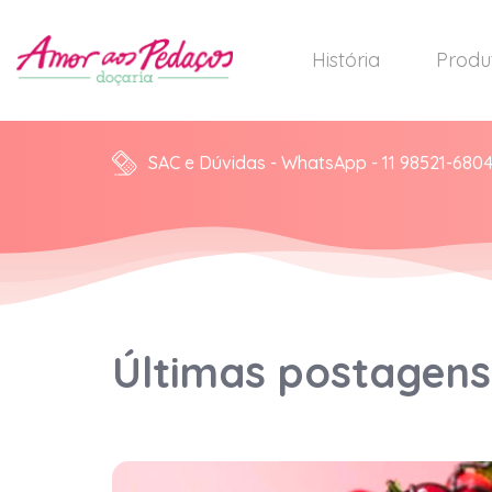
História
Produ
SAC e Dúvidas - WhatsApp - 11 98521-680
Últimas postagens