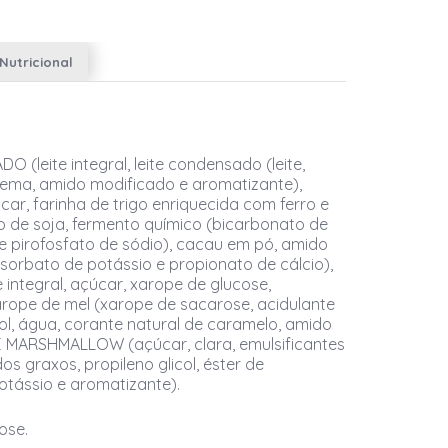
Nutricional
 (leite integral, leite condensado (leite,
 gema, amido modificado e aromatizante),
, farinha de trigo enriquecida com ferro e
eo de soja, fermento químico (bicarbonato de
e pirofosfato de sódio), cacau em pó, amido
sorbato de potássio e propionato de cálcio),
integral, açúcar, xarope de glucose,
rope de mel (xarope de sacarose, acidulante
l, água, corante natural de caramelo, amido
 E MARSHMALLOW (açúcar, clara, emulsificantes
os graxos, propileno glicol, éster de
potássio e aromatizante).
ose.