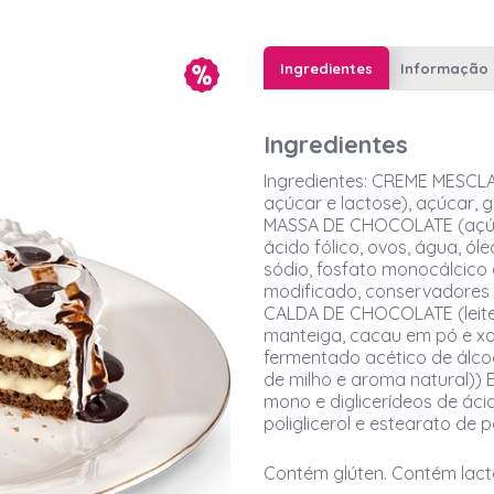
Ingredientes
Informação 
Ingredientes
Ingredientes: CREME MESCLADO
açúcar e lactose), açúcar,
MASSA DE CHOCOLATE (açúcar
ácido fólico, ovos, água, ól
sódio, fosfato monocálcico 
modificado, conservadores 
CALDA DE CHOCOLATE (leite 
manteiga, cacau em pó e xa
fermentado acético de álcoo
de milho e aroma natural))
mono e diglicerídeos de ácid
poliglicerol e estearato de 
Contém glúten. Contém lact