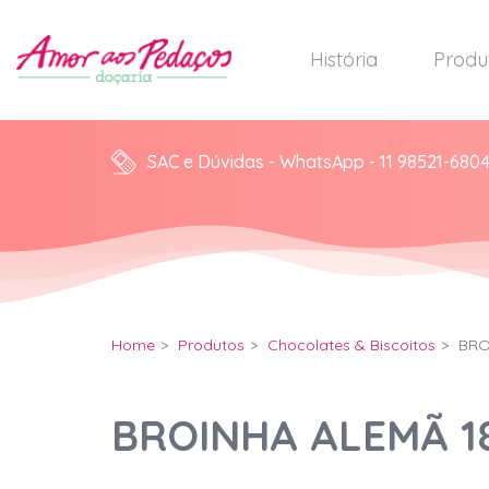
História
Produ
SAC e Dúvidas - WhatsApp - 11 98521-680
Home
Produtos
Chocolates & Biscoitos
BRO
BROINHA ALEMÃ 1