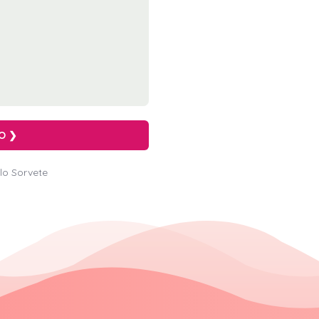
O ❯
lo Sorvete