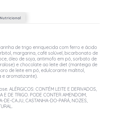
Nutricional
farinha de trigo enriquecida com ferro e ácido
orbitol, margarina, café solúvel, bicarbonato de
oce, óleo de soja, antimofo em pó, sorbato de
ralose) e chocolate ao leite diet (manteiga de
soro de leite em pó, edulcorante maltitol,
ja e aromatizante).
tose. ALÉRGICOS: CONTÉM LEITE E DERIVADOS,
A E DE TRIGO. PODE CONTER AMENDOIM,
A-DE-CAJU, CASTANHA-DO-PARÁ, NOZES,
TURAL.