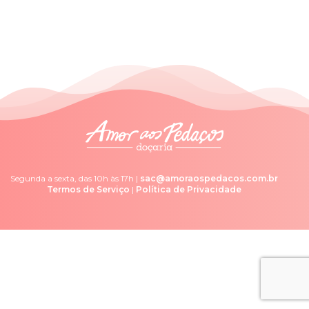
Segunda a sexta, das 10h às 17h |
sac@amoraospedacos.com.br
Termos de Serviço
|
Política de Privacidade