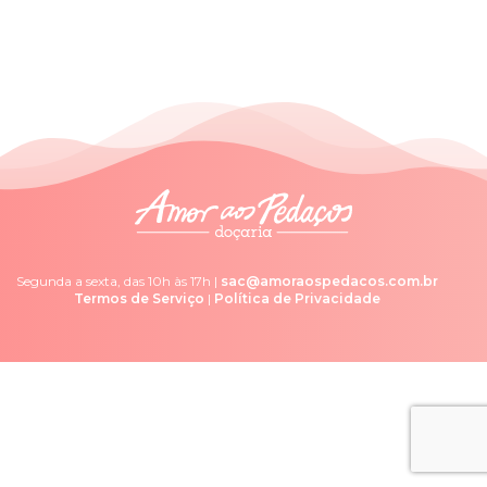
Segunda a sexta, das 10h às 17h |
sac@amoraospedacos.com.br
Termos de Serviço
|
Política de Privacidade